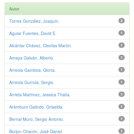
Autor
Torres González, Joaquín.
2
Aguiar Fuentes, David E.
1
Alcántar Chávez, Cleofas Martín.
1
Amaya Galván, Alberto.
1
Arreola Gamboa, Gloria.
1
Arreola Gurrola, Sergio
1
Arrieta Martínez, Jessica Thalía.
1
Aràmburo Galindo, Griselda.
1
Bernal Muro, Sergio Antonio.
1
Borjon Chacón, José Daniel.
1