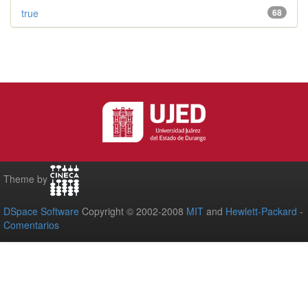
true
68
Theme by
DSpace Software
Copyright © 2002-2008
MIT
and
Hewlett-Packard
-
Comentarios