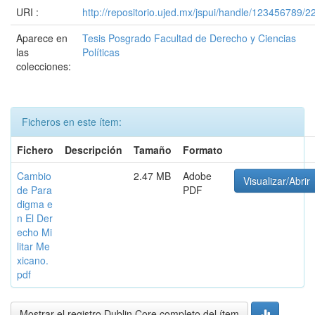
URI :
http://repositorio.ujed.mx/jspui/handle/123456789/2
Aparece en
Tesis Posgrado Facultad de Derecho y Ciencias
las
Políticas
colecciones:
Ficheros en este ítem:
Fichero
Descripción
Tamaño
Formato
Cambio
2.47 MB
Adobe
Visualizar/Abrir
de Para
PDF
digma e
n El Der
echo Mi
litar Me
xicano.
pdf
Mostrar el registro Dublin Core completo del ítem