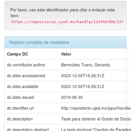
Por favor, use este identificador para citar o enlazar este
ítem:
https://repositorio.ujed.mx/handle/123456789/227
Registro completo de metadatos
Campo DC
Valor
dc.contributor.author
Bermúdez Tuero, Gerardo.
dc.date.accessioned
2023-12-05T16:26:31Z
dc.date.available
2023-12-05T16:26:31Z
dc.date.issued
2019-08-30
dc.identifier.uri
http://repositorio.ujed.mx/jspui/hand
dc.description
Tesis para obtener el Grado de Doct
dc.description.abstract
La tesis doctoral "Cambio de Paradig