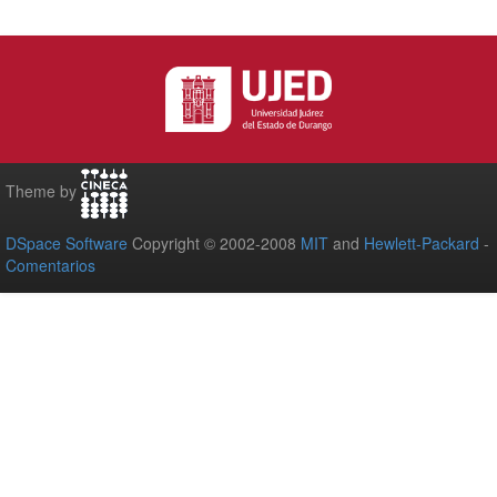
Theme by
DSpace Software
Copyright © 2002-2008
MIT
and
Hewlett-Packard
-
Comentarios