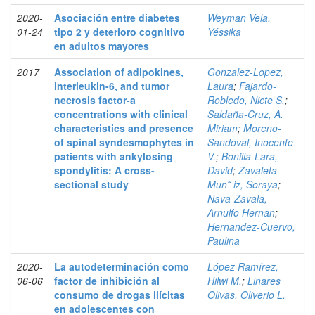
2020-
Asociación entre diabetes
Weyman Vela,
01-24
tipo 2 y deterioro cognitivo
Yéssika
en adultos mayores
2017
Association of adipokines,
Gonzalez-Lopez,
interleukin-6, and tumor
Laura
;
Fajardo-
necrosis factor-a
Robledo, Nicte S.
;
concentrations with clinical
Saldaña-Cruz, A.
characteristics and presence
Miriam
;
Moreno-
of spinal syndesmophytes in
Sandoval, Inocente
patients with ankylosing
V.
;
Bonilla-Lara,
spondylitis: A cross-
David
;
Zavaleta-
sectional study
Mun˜ iz, Soraya
;
Nava-Zavala,
Arnulfo Hernan
;
Hernandez-Cuervo,
Paulina
2020-
La autodeterminación como
López Ramírez,
06-06
factor de inhibición al
Hilwi M.
;
Linares
consumo de drogas ilícitas
Olivas, Oliverio L.
en adolescentes con