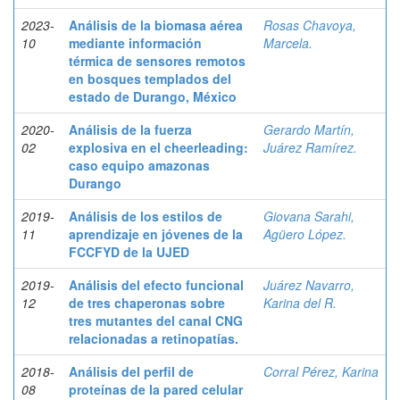
2023-
Análisis de la biomasa aérea
Rosas Chavoya,
10
mediante información
Marcela.
térmica de sensores remotos
en bosques templados del
estado de Durango, México
2020-
Análisis de la fuerza
Gerardo Martín,
02
explosiva en el cheerleading:
Juárez Ramírez.
caso equipo amazonas
Durango
2019-
Análisis de los estilos de
Giovana Sarahi,
11
aprendizaje en jóvenes de la
Agüero López.
FCCFYD de la UJED
2019-
Análisis del efecto funcional
Juárez Navarro,
12
de tres chaperonas sobre
Karina del R.
tres mutantes del canal CNG
relacionadas a retinopatías.
2018-
Análisis del perfil de
Corral Pérez, Karina
08
proteínas de la pared celular