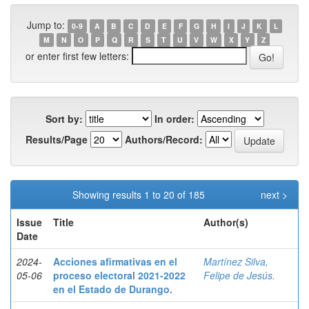
Jump to:
0-9
A
B
C
D
E
F
G
H
I
J
K
L
M
N
O
P
Q
R
S
T
U
V
W
X
Y
Z
or enter first few letters:
Sort by:
In order:
Results/Page
Authors/Record:
Showing results 1 to 20 of 185
next >
Issue
Title
Author(s)
Date
2024-
Acciones afirmativas en el
Martínez Silva,
05-06
proceso electoral 2021-2022
Felipe de Jesús.
en el Estado de Durango.