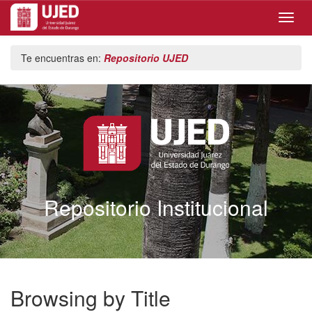
Skip
Te encuentras en:
Repositorio UJED
navigation
Repositorio Institucional
Browsing by Title