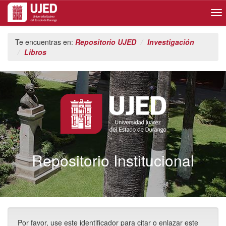
Skip
Te encuentras en:
Repositorio UJED
Investigación
navigation
Libros
Repositorio Institucional
Por favor, use este identificador para citar o enlazar este