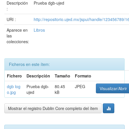
Descripción
Prueba dgb-ujed
:
URI :
http://repositorio.ujed.mx/jspui/handle/123456789/1
Aparece en
Libros
las
colecciones:
Ficheros en este ítem:
Fichero
Descripción
Tamaño
Formato
dgb log
Prueba dgb-
80.45
JPEG
Visualizar/Abrir
o.jpg
ujed
kB
Mostrar el registro Dublin Core completo del ítem