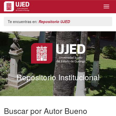
Skip
Te encuentras en:
Repositorio UJED
navigation
Repositorio Institucional
Buscar por Autor Bueno