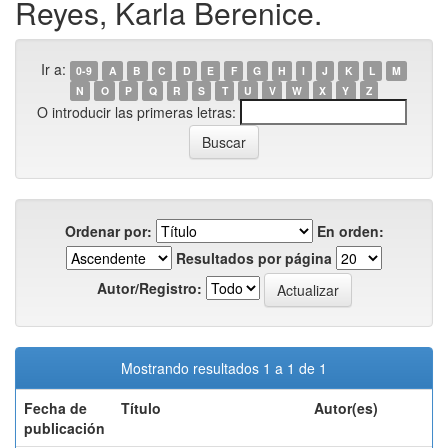
Reyes, Karla Berenice.
Ir a:
0-9
A
B
C
D
E
F
G
H
I
J
K
L
M
N
O
P
Q
R
S
T
U
V
W
X
Y
Z
O introducir las primeras letras:
Ordenar por:
En orden:
Resultados por página
Autor/Registro:
Mostrando resultados 1 a 1 de 1
Fecha de
Título
Autor(es)
publicación