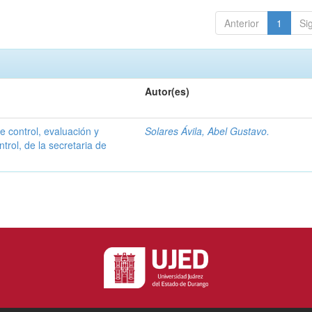
Anterior
1
Si
Autor(es)
e control, evaluación y
Solares Ávila, Abel Gustavo.
trol, de la secretaria de