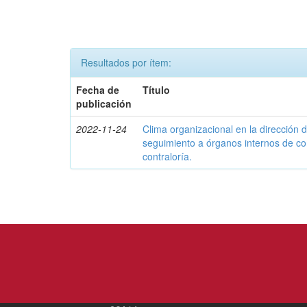
Resultados por ítem:
Fecha de
Título
publicación
2022-11-24
Clima organizacional en la dirección d
seguimiento a órganos internos de con
contraloría.