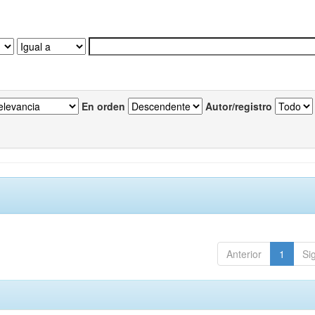
En orden
Autor/registro
Anterior
1
Si