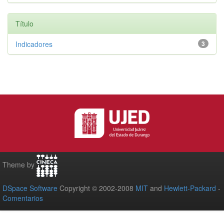
Título
Indicadores
3
Theme by
DSpace Software
Copyright © 2002-2008
MIT
and
Hewlett-Packard
-
Comentarios