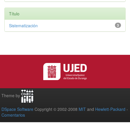
Título
Sistematización
3
Theme by
DSpace Software
Copyright © 2002-2008
MIT
and
Hewlett-Packard
-
Comentarios