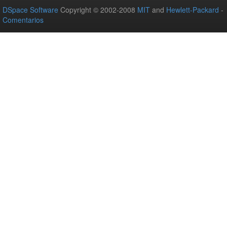
DSpace Software
Copyright © 2002-2008
MIT
and
Hewlett-Packard
-
Comentarios