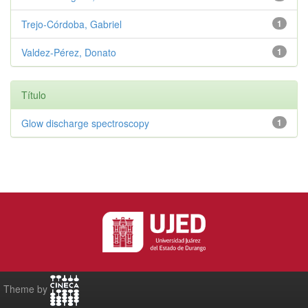
Trejo‑Córdoba, Gabriel
1
Valdez‑Pérez, Donato
1
Título
Glow discharge spectroscopy
1
Theme by