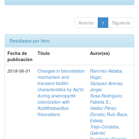
Anterior
1
Siguiente
Resultados por ítem:
Fecha de
Título
Autor(es)
publicación
2018-06-01
Changes in biooxidation
Ramírez‑Aldaba,
mechanism and
Hugo
;
transient biofilm
Vázquez‑Arenas,
characteristics by As(V)
Jorge
;
during arsenopyrite
Sosa‑Rodríguez,
colonization with
Fabiola S.
;
Acidithiobacillus
Valdez‑Pérez,
thiooxidans
Donato
;
Ruiz‑Baca,
Estela
;
Trejo‑Córdoba,
Gabriel
;