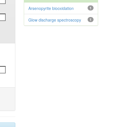
Arsenopyrite biooxidation
1
Glow discharge spectroscopy
1