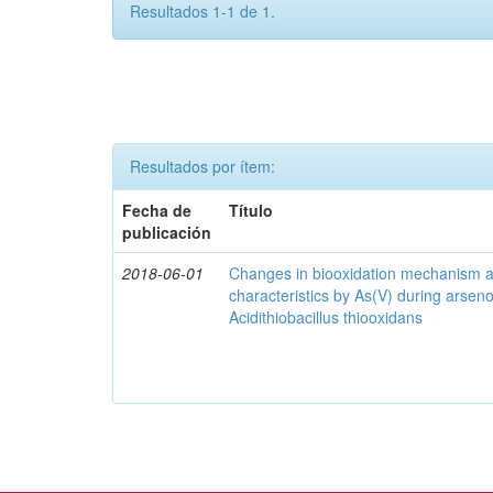
Resultados 1-1 de 1.
Resultados por ítem:
Fecha de
Título
publicación
2018-06-01
Changes in biooxidation mechanism an
characteristics by As(V) during arseno
Acidithiobacillus thiooxidans