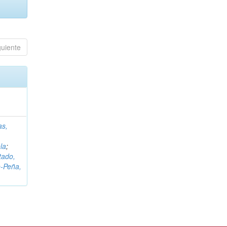
guiente
as,
la
;
tado,
‑Peña,