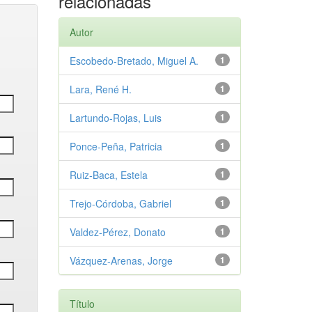
relacionadas
Autor
Escobedo‑Bretado, Miguel A.
1
Lara, René H.
1
Lartundo‑Rojas, Luis
1
Ponce‑Peña, Patricia
1
Ruiz‑Baca, Estela
1
Trejo‑Córdoba, Gabriel
1
Valdez‑Pérez, Donato
1
Vázquez‑Arenas, Jorge
1
Título