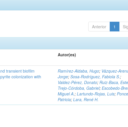
Anterior
1
Si
Autor(es)
d transient biofilm
Ramírez‑Aldaba, Hugo
;
Vázquez‑Aren
pyrite colonization with
Jorge
;
Sosa‑Rodríguez, Fabiola S.
;
Valdez‑Pérez, Donato
;
Ruiz‑Baca, Este
Trejo‑Córdoba, Gabriel
;
Escobedo‑Bre
Miguel A.
;
Lartundo‑Rojas, Luis
;
Ponce
Patricia
;
Lara, René H.