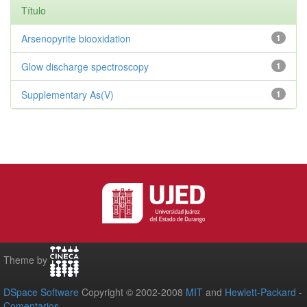
Título
Arsenopyrite biooxidation
1
Glow discharge spectroscopy
1
Supplementary As(V)
1
Theme by
DSpace Software
Copyright © 2002-2008
MIT
and
Hewlett-Packard
-
Comentarios