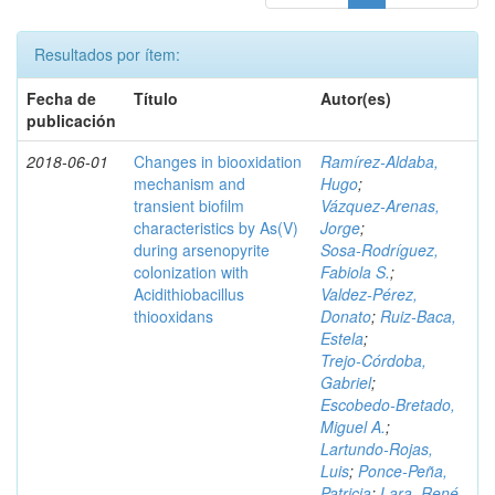
Resultados por ítem:
Fecha de
Título
Autor(es)
publicación
2018-06-01
Changes in biooxidation
Ramírez‑Aldaba,
mechanism and
Hugo
;
transient biofilm
Vázquez‑Arenas,
characteristics by As(V)
Jorge
;
during arsenopyrite
Sosa‑Rodríguez,
colonization with
Fabiola S.
;
Acidithiobacillus
Valdez‑Pérez,
thiooxidans
Donato
;
Ruiz‑Baca,
Estela
;
Trejo‑Córdoba,
Gabriel
;
Escobedo‑Bretado,
Miguel A.
;
Lartundo‑Rojas,
Luis
;
Ponce‑Peña,
Patricia
;
Lara, René