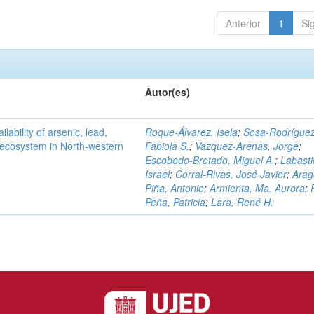
Anterior
1
Si
Autor(es)
ilability of arsenic, lead,
Roque-Álvarez, Isela
;
Sosa-Rodríguez
t ecosystem in North-western
Fabiola S.
;
Vazquez-Arenas, Jorge
;
Escobedo-Bretado, Miguel A.
;
Labasti
Israel
;
Corral-Rivas, José Javier
;
Arag
Piña, Antonio
;
Armienta, Ma. Aurora
;
Peña, Patricia
;
Lara, René H.