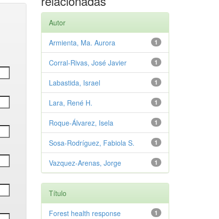
relacionadas
Autor
Armienta, Ma. Aurora
1
Corral-Rivas, José Javier
1
Labastida, Israel
1
Lara, René H.
1
Roque-Álvarez, Isela
1
Sosa-Rodríguez, Fabiola S.
1
Vazquez-Arenas, Jorge
1
Título
Forest health response
1