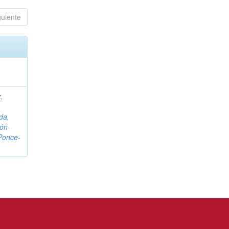
guiente
,
da,
ón-
Ponce-