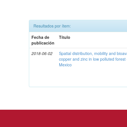
Resultados por ítem:
Fecha de
Título
publicación
2018-06-02
Spatial distribution, mobility and bioava
copper and zinc in low polluted fores
Mexico