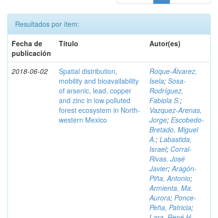
Resultados por ítem:
Fecha de
Título
Autor(es)
publicación
2018-06-02
Spatial distribution,
Roque-Álvarez,
mobility and bioavailability
Isela
;
Sosa-
of arsenic, lead, copper
Rodríguez,
and zinc in low polluted
Fabiola S.
;
forest ecosystem in North-
Vazquez-Arenas,
western Mexico
Jorge
;
Escobedo-
Bretado, Miguel
A.
;
Labastida,
Israel
;
Corral-
Rivas, José
Javier
;
Aragón-
Piña, Antonio
;
Armienta, Ma.
Aurora
;
Ponce-
Peña, Patricia
;
Lara, René H.