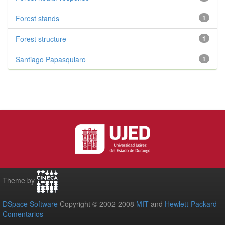
Forest stands
1
Forest structure
1
Santiago Papasquiaro
1
Theme by
DSpace Software
Copyright © 2002-2008
MIT
and
Hewlett-Packard
-
Comentarios