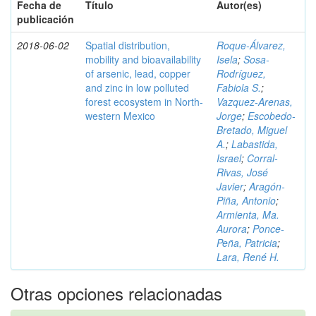
Fecha de
Título
Autor(es)
publicación
2018-06-02
Spatial distribution,
Roque-Álvarez,
mobility and bioavailability
Isela
;
Sosa-
of arsenic, lead, copper
Rodríguez,
and zinc in low polluted
Fabiola S.
;
forest ecosystem in North-
Vazquez-Arenas,
western Mexico
Jorge
;
Escobedo-
Bretado, Miguel
A.
;
Labastida,
Israel
;
Corral-
Rivas, José
Javier
;
Aragón-
Piña, Antonio
;
Armienta, Ma.
Aurora
;
Ponce-
Peña, Patricia
;
Lara, René H.
Otras opciones relacionadas