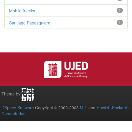
Mobile fraction
1
Santiago Papasquiaro
1
Theme by
DSpace Software
Copyright © 2002-2008
MIT
and
Hewlett-Packard
-
Comentarios