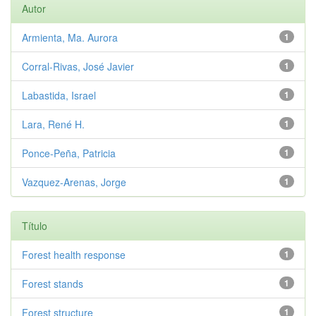
Autor
Armienta, Ma. Aurora
1
Corral-Rivas, José Javier
1
Labastida, Israel
1
Lara, René H.
1
Ponce-Peña, Patricia
1
Vazquez-Arenas, Jorge
1
Título
Forest health response
1
Forest stands
1
Forest structure
1