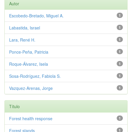
Autor
Escobedo-Bretado, Miguel A.
1
Labastida, Israel
1
Lara, René H.
1
Ponce-Peña, Patricia
1
Roque-Álvarez, Isela
1
Sosa-Rodríguez, Fabiola S.
1
Vazquez-Arenas, Jorge
1
Título
Forest health response
1
Forest stands
1