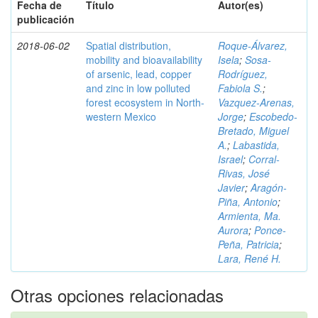
Fecha de
Título
Autor(es)
publicación
2018-06-02
Spatial distribution,
Roque-Álvarez,
mobility and bioavailability
Isela
;
Sosa-
of arsenic, lead, copper
Rodríguez,
and zinc in low polluted
Fabiola S.
;
forest ecosystem in North-
Vazquez-Arenas,
western Mexico
Jorge
;
Escobedo-
Bretado, Miguel
A.
;
Labastida,
Israel
;
Corral-
Rivas, José
Javier
;
Aragón-
Piña, Antonio
;
Armienta, Ma.
Aurora
;
Ponce-
Peña, Patricia
;
Lara, René H.
Otras opciones relacionadas