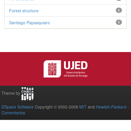
Forest structure
1
Santiago Papasquiaro
1
Theme by
DSpace Software
Copyright © 2002-2008
MIT
and
Hewlett-Packard
-
Comentarios