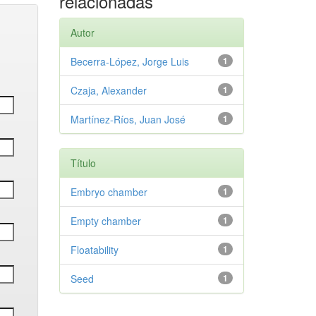
relacionadas
Autor
Becerra-López, Jorge Luis
1
Czaja, Alexander
1
Martínez-Ríos, Juan José
1
Título
Embryo chamber
1
Empty chamber
1
Floatability
1
Seed
1