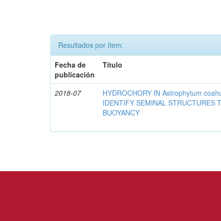
Resultados por ítem:
Fecha de
Título
publicación
2018-07
HYDROCHORY IN Astrophytum coahu
IDENTIFY SEMINAL STRUCTURES T
BUOYANCY