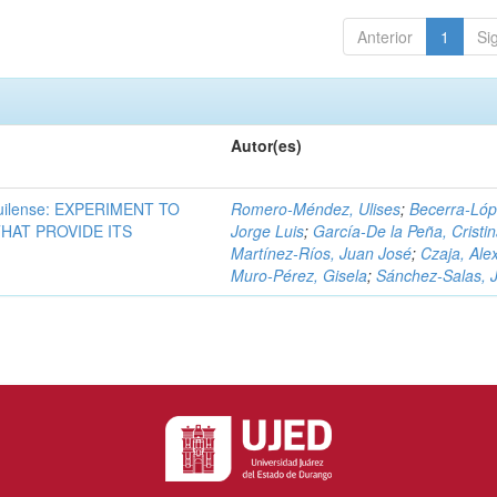
Anterior
1
Si
Autor(es)
ilense: EXPERIMENT TO
Romero-Méndez, Ulises
;
Becerra-Lóp
HAT PROVIDE ITS
Jorge Luis
;
García-De la Peña, Cristi
Martínez-Ríos, Juan José
;
Czaja, Ale
Muro-Pérez, Gisela
;
Sánchez-Salas, 