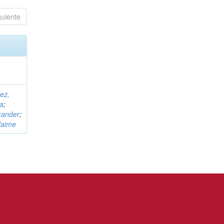
guiente
ez,
na
;
xander
;
Jaime