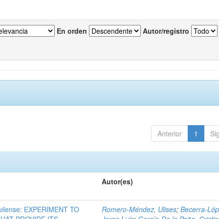
En orden
Autor/registro
Anterior
1
Si
Autor(es)
ilense: EXPERIMENT TO
Romero-Méndez, Ulises
;
Becerra-Lóp