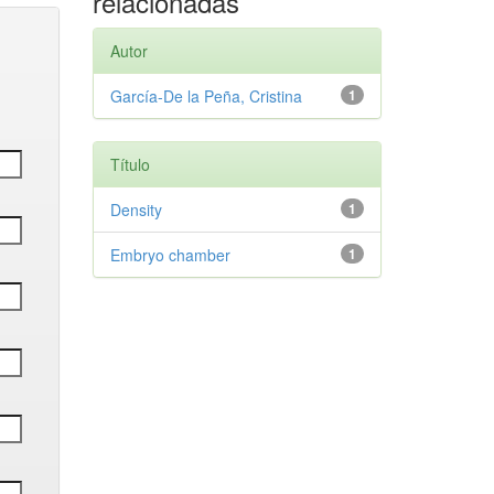
relacionadas
Autor
García-De la Peña, Cristina
1
Título
Density
1
Embryo chamber
1