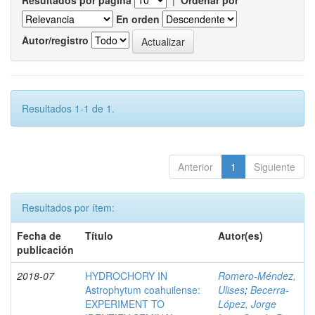
Resultados por página
|
Ordenar por
En orden
Autor/registro
Resultados 1-1 de 1.
Anterior
1
Siguiente
Resultados por ítem:
Fecha de
Título
Autor(es)
publicación
2018-07
HYDROCHORY IN
Romero-Méndez,
Astrophytum coahuilense:
Ulises
;
Becerra-
EXPERIMENT TO
López, Jorge