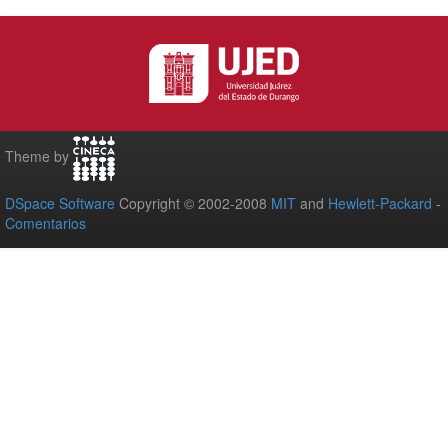
Theme by
DSpace Software
Copyright © 2002-2008
MIT
and
Hewlett-Packard
-
Comentarios