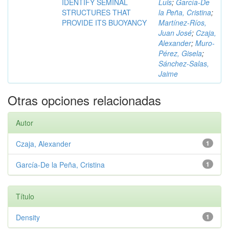
IDENTIFY SEMINAL
Luis
;
García-De
STRUCTURES THAT
la Peña, Cristina
;
PROVIDE ITS BUOYANCY
Martínez-Ríos,
Juan José
;
Czaja,
Alexander
;
Muro-
Pérez, Gisela
;
Sánchez-Salas,
Jaime
Otras opciones relacionadas
Autor
Czaja, Alexander
1
García-De la Peña, Cristina
1
Título
Density
1