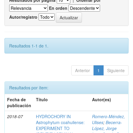
Resultados por página
|
Ordenar por
En orden
Autor/registro
Resultados 1-1 de 1.
Anterior
1
Siguiente
Resultados por ítem:
Fecha de
Título
Autor(es)
publicación
2018-07
HYDROCHORY IN
Romero-Méndez,
Astrophytum coahuilense:
Ulises
;
Becerra-
EXPERIMENT TO
López, Jorge