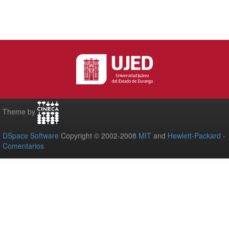
Theme by
DSpace Software
Copyright © 2002-2008
MIT
and
Hewlett-Packard
-
Comentarios