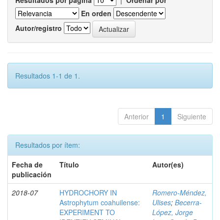
Resultados por página
|
Ordenar por
En orden
Autor/registro
Resultados 1-1 de 1.
Anterior
1
Siguiente
Resultados por ítem:
Fecha de
Título
Autor(es)
publicación
2018-07
HYDROCHORY IN
Romero-Méndez,
Astrophytum coahuilense:
Ulises
;
Becerra-
EXPERIMENT TO
López, Jorge