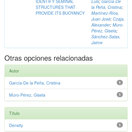
IDENTIFY SEMINAL
Luis
;
García-De
STRUCTURES THAT
la Peña, Cristina
;
PROVIDE ITS BUOYANCY
Martínez-Ríos,
Juan José
;
Czaja,
Alexander
;
Muro-
Pérez, Gisela
;
Sánchez-Salas,
Jaime
Otras opciones relacionadas
Autor
García-De la Peña, Cristina
1
Muro-Pérez, Gisela
1
Título
Density
1