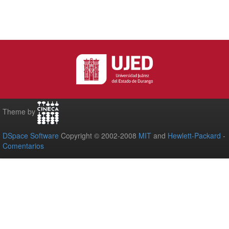
Theme by
DSpace Software
Copyright © 2002-2008
MIT
and
Hewlett-Packard
-
Comentarios