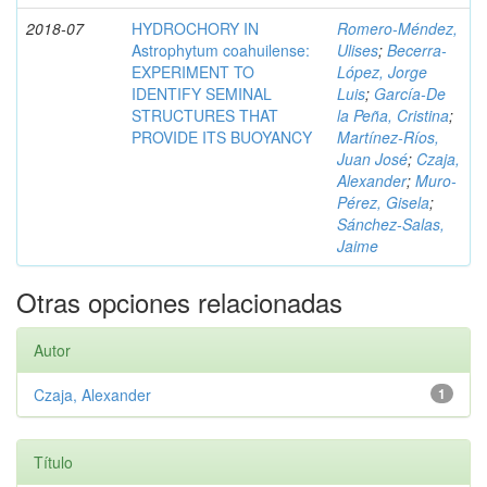
2018-07
HYDROCHORY IN
Romero-Méndez,
Astrophytum coahuilense:
Ulises
;
Becerra-
EXPERIMENT TO
López, Jorge
IDENTIFY SEMINAL
Luis
;
García-De
STRUCTURES THAT
la Peña, Cristina
;
PROVIDE ITS BUOYANCY
Martínez-Ríos,
Juan José
;
Czaja,
Alexander
;
Muro-
Pérez, Gisela
;
Sánchez-Salas,
Jaime
Otras opciones relacionadas
Autor
Czaja, Alexander
1
Título