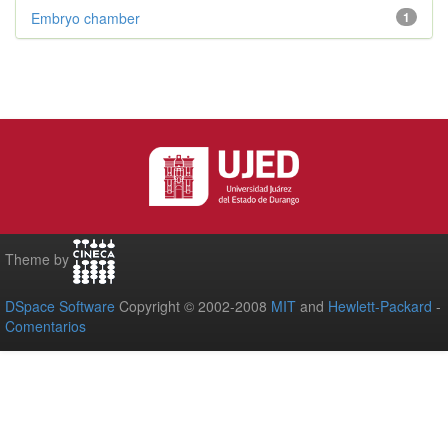
Embryo chamber
1
Theme by
DSpace Software
Copyright © 2002-2008
MIT
and
Hewlett-Packard
-
Comentarios