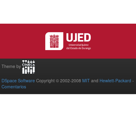
Theme by
DSpace Software
Copyright © 2002-2008
MIT
and
Hewlett-Packard
-
Comentarios