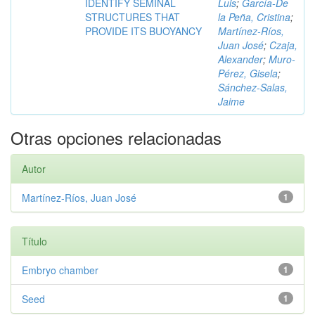
IDENTIFY SEMINAL
Luis
;
García-De
STRUCTURES THAT
la Peña, Cristina
;
PROVIDE ITS BUOYANCY
Martínez-Ríos,
Juan José
;
Czaja,
Alexander
;
Muro-
Pérez, Gisela
;
Sánchez-Salas,
Jaime
Otras opciones relacionadas
Autor
Martínez-Ríos, Juan José
1
Título
Embryo chamber
1
Seed
1