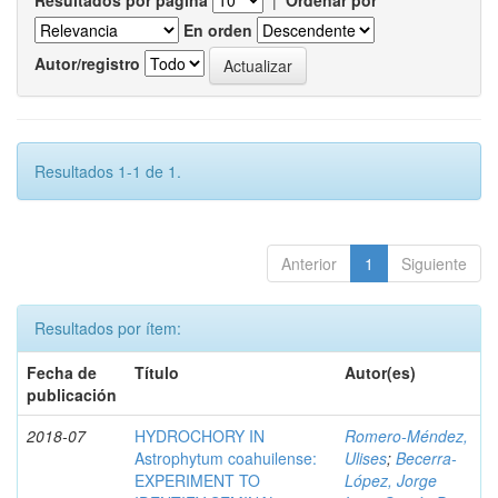
Resultados por página
|
Ordenar por
En orden
Autor/registro
Resultados 1-1 de 1.
Anterior
1
Siguiente
Resultados por ítem:
Fecha de
Título
Autor(es)
publicación
2018-07
HYDROCHORY IN
Romero-Méndez,
Astrophytum coahuilense:
Ulises
;
Becerra-
EXPERIMENT TO
López, Jorge