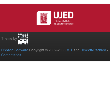
Theme by
DSpace Software
Copyright © 2002-2008
MIT
and
Hewlett-Packard
-
Comentarios