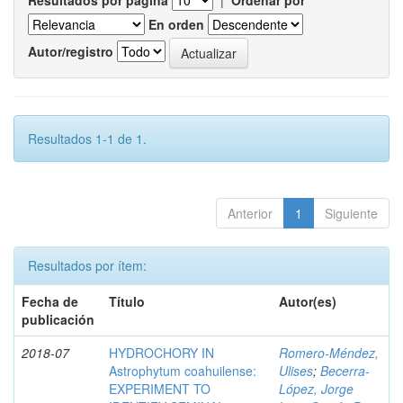
Resultados por página
|
Ordenar por
En orden
Autor/registro
Resultados 1-1 de 1.
Anterior
1
Siguiente
Resultados por ítem:
Fecha de
Título
Autor(es)
publicación
2018-07
HYDROCHORY IN
Romero-Méndez,
Astrophytum coahuilense:
Ulises
;
Becerra-
EXPERIMENT TO
López, Jorge