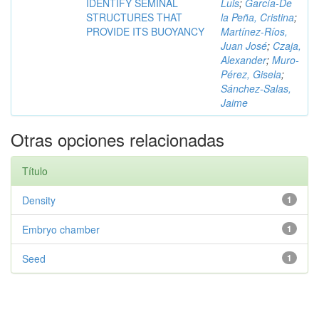
IDENTIFY SEMINAL
Luis
;
García-De
STRUCTURES THAT
la Peña, Cristina
;
PROVIDE ITS BUOYANCY
Martínez-Ríos,
Juan José
;
Czaja,
Alexander
;
Muro-
Pérez, Gisela
;
Sánchez-Salas,
Jaime
Otras opciones relacionadas
Título
Density
1
Embryo chamber
1
Seed
1