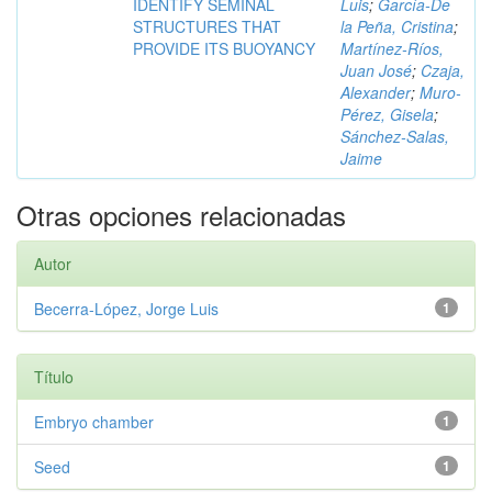
IDENTIFY SEMINAL
Luis
;
García-De
STRUCTURES THAT
la Peña, Cristina
;
PROVIDE ITS BUOYANCY
Martínez-Ríos,
Juan José
;
Czaja,
Alexander
;
Muro-
Pérez, Gisela
;
Sánchez-Salas,
Jaime
Otras opciones relacionadas
Autor
Becerra-López, Jorge Luis
1
Título
Embryo chamber
1
Seed
1