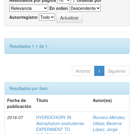
Resultados por página
|
Ordenar por
En orden
Autor/registro
Resultados 1-1 de 1.
Anterior
1
Siguiente
Resultados por ítem:
Fecha de
Título
Autor(es)
publicación
2018-07
HYDROCHORY IN
Romero-Méndez,
Astrophytum coahuilense:
Ulises
;
Becerra-
EXPERIMENT TO
López, Jorge