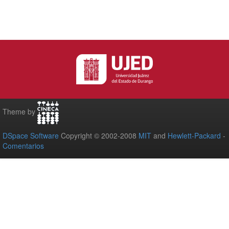
Theme by
DSpace Software
Copyright © 2002-2008
MIT
and
Hewlett-Packard
-
Comentarios