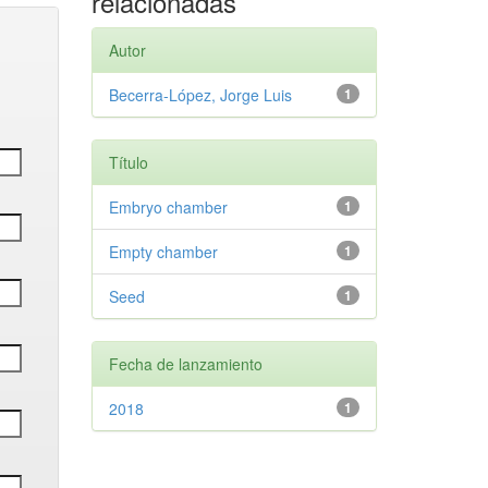
relacionadas
Autor
Becerra-López, Jorge Luis
1
Título
Embryo chamber
1
Empty chamber
1
Seed
1
Fecha de lanzamiento
2018
1