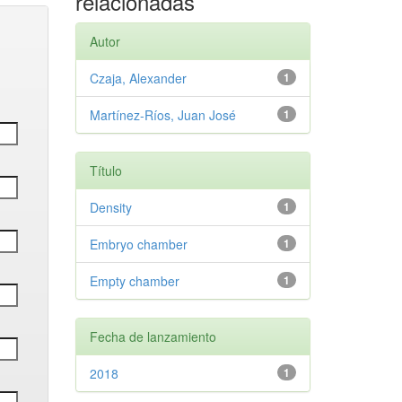
relacionadas
Autor
Czaja, Alexander
1
Martínez-Ríos, Juan José
1
Título
Density
1
Embryo chamber
1
Empty chamber
1
Fecha de lanzamiento
2018
1