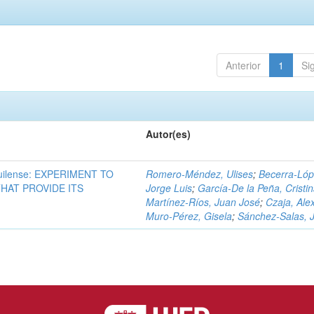
Anterior
1
Si
Autor(es)
ilense: EXPERIMENT TO
Romero-Méndez, Ulises
;
Becerra-Lóp
HAT PROVIDE ITS
Jorge Luis
;
García-De la Peña, Cristi
Martínez-Ríos, Juan José
;
Czaja, Ale
Muro-Pérez, Gisela
;
Sánchez-Salas, 