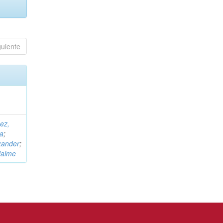
guiente
ez,
na
;
xander
;
Jaime