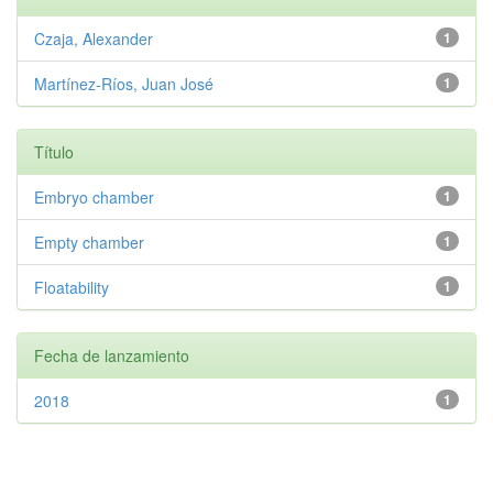
Czaja, Alexander
1
Martínez-Ríos, Juan José
1
Título
Embryo chamber
1
Empty chamber
1
Floatability
1
Fecha de lanzamiento
2018
1