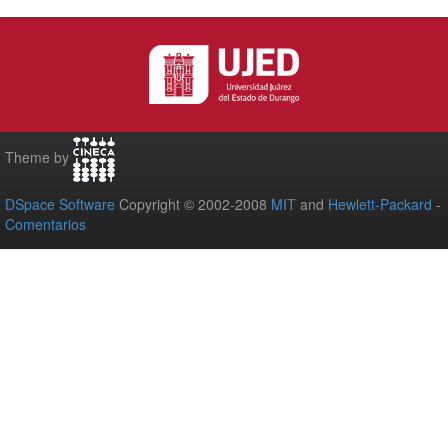
Theme by
DSpace Software
Copyright © 2002-2008
MIT
and
Hewlett-Packard
-
Comentarios