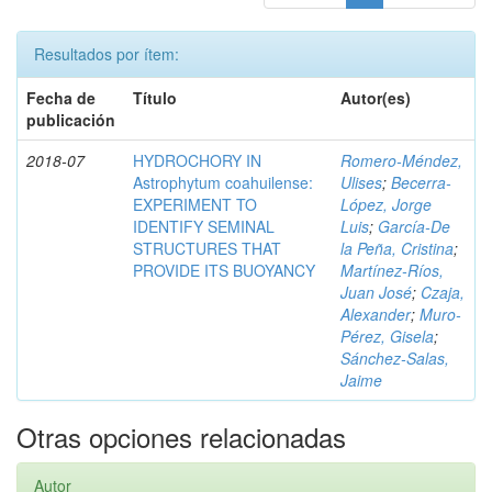
Resultados por ítem:
Fecha de
Título
Autor(es)
publicación
2018-07
HYDROCHORY IN
Romero-Méndez,
Astrophytum coahuilense:
Ulises
;
Becerra-
EXPERIMENT TO
López, Jorge
IDENTIFY SEMINAL
Luis
;
García-De
STRUCTURES THAT
la Peña, Cristina
;
PROVIDE ITS BUOYANCY
Martínez-Ríos,
Juan José
;
Czaja,
Alexander
;
Muro-
Pérez, Gisela
;
Sánchez-Salas,
Jaime
Otras opciones relacionadas
Autor