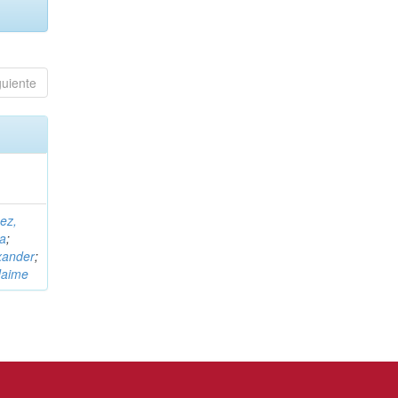
guiente
ez,
na
;
xander
;
Jaime