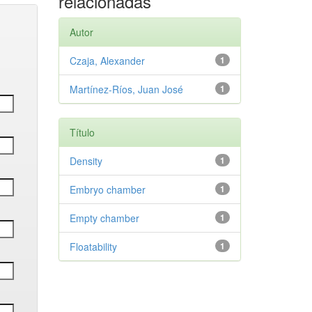
relacionadas
Autor
Czaja, Alexander
1
Martínez-Ríos, Juan José
1
Título
Density
1
Embryo chamber
1
Empty chamber
1
Floatability
1