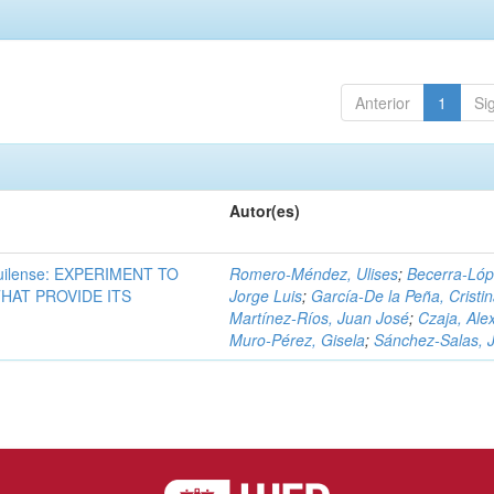
Anterior
1
Si
Autor(es)
ilense: EXPERIMENT TO
Romero-Méndez, Ulises
;
Becerra-Lóp
HAT PROVIDE ITS
Jorge Luis
;
García-De la Peña, Cristi
Martínez-Ríos, Juan José
;
Czaja, Ale
Muro-Pérez, Gisela
;
Sánchez-Salas, 