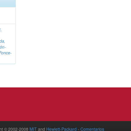
,
da,
ón-
Ponce-
ht © 2002-2008
MIT
and
Hewlett-Packard
-
Comentarios