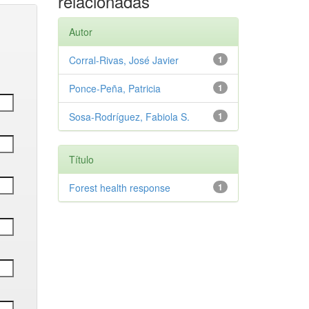
relacionadas
Autor
Corral-Rivas, José Javier
1
Ponce-Peña, Patricia
1
Sosa-Rodríguez, Fabiola S.
1
Título
Forest health response
1