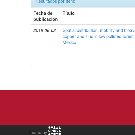
Resultados por ítem:
Fecha de
Título
publicación
2018-06-02
Spatial distribution, mobility and bioava
copper and zinc in low polluted fores
Mexico
Theme by