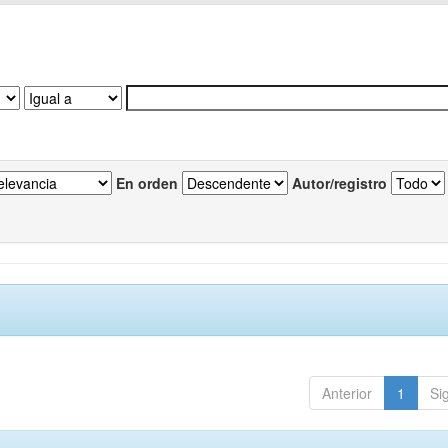
En orden
Autor/registro
Anterior
1
Si