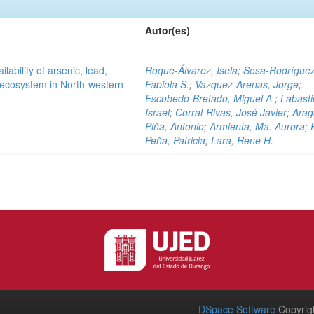
Autor(es)
ilability of arsenic, lead,
Roque-Álvarez, Isela
;
Sosa-Rodríguez
t ecosystem in North-western
Fabiola S.
;
Vazquez-Arenas, Jorge
;
Escobedo-Bretado, Miguel A.
;
Labasti
Israel
;
Corral-Rivas, José Javier
;
Arag
Piña, Antonio
;
Armienta, Ma. Aurora
;
Peña, Patricia
;
Lara, René H.
DSpace Software
Copyrig