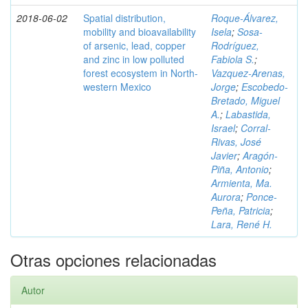
2018-06-02
Spatial distribution,
Roque-Álvarez,
mobility and bioavailability
Isela
;
Sosa-
of arsenic, lead, copper
Rodríguez,
and zinc in low polluted
Fabiola S.
;
forest ecosystem in North-
Vazquez-Arenas,
western Mexico
Jorge
;
Escobedo-
Bretado, Miguel
A.
;
Labastida,
Israel
;
Corral-
Rivas, José
Javier
;
Aragón-
Piña, Antonio
;
Armienta, Ma.
Aurora
;
Ponce-
Peña, Patricia
;
Lara, René H.
Otras opciones relacionadas
Autor