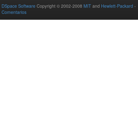
DSpace Software
Copyright © 2002-2008
MIT
and
Hewlett-Packard
-
Comentarios