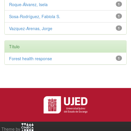
Roque-Álvarez, Isela
1
Sosa-Rodríguez, Fabiola S.
1
Vazquez-Arenas, Jorge
1
Título
Forest health response
1
Theme by