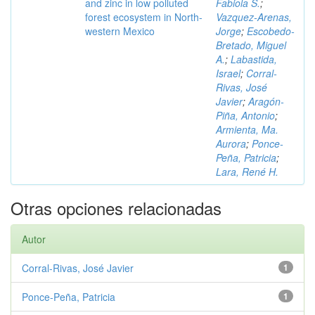
and zinc in low polluted
Fabiola S.
;
forest ecosystem in North-
Vazquez-Arenas,
western Mexico
Jorge
;
Escobedo-
Bretado, Miguel
A.
;
Labastida,
Israel
;
Corral-
Rivas, José
Javier
;
Aragón-
Piña, Antonio
;
Armienta, Ma.
Aurora
;
Ponce-
Peña, Patricia
;
Lara, René H.
Otras opciones relacionadas
Autor
Corral-Rivas, José Javier
1
Ponce-Peña, Patricia
1