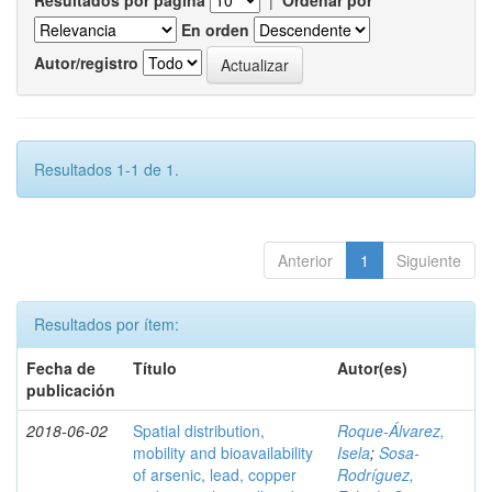
Resultados por página
|
Ordenar por
En orden
Autor/registro
Resultados 1-1 de 1.
Anterior
1
Siguiente
Resultados por ítem:
Fecha de
Título
Autor(es)
publicación
2018-06-02
Spatial distribution,
Roque-Álvarez,
mobility and bioavailability
Isela
;
Sosa-
of arsenic, lead, copper
Rodríguez,