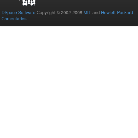
DSpace Software
Copyright © 2002-2008
MIT
and
Hewlett-Packard
-
Comentarios