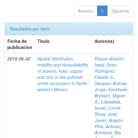
Anterior
1
Siguiente
Resultados por ítem:
Fecha de
Título
Autor(es)
publicación
2018-06-02
Spatial distribution,
Roque-Álvarez,
mobility and bioavailability
Isela
;
Sosa-
of arsenic, lead, copper
Rodríguez,
and zinc in low polluted
Fabiola S.
;
forest ecosystem in North-
Vazquez-Arenas,
western Mexico
Jorge
;
Escobedo-
Bretado, Miguel
A.
;
Labastida,
Israel
;
Corral-
Rivas, José
Javier
;
Aragón-
Piña, Antonio
;
Armienta, Ma.