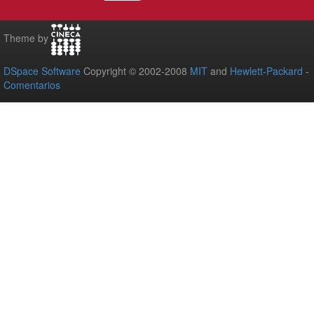
Theme by
DSpace Software
Copyright © 2002-2008
MIT
and
Hewlett-Packard
-
Comentarios