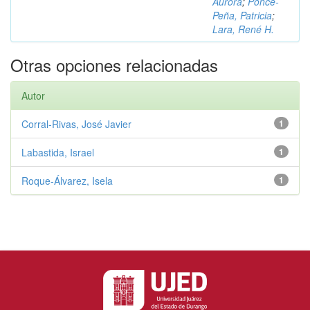
Aurora
;
Ponce-
Peña, Patricia
;
Lara, René H.
Otras opciones relacionadas
Autor
Corral-Rivas, José Javier
1
Labastida, Israel
1
Roque-Álvarez, Isela
1