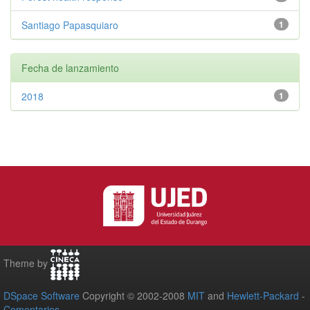
Santiago Papasquiaro
1
Fecha de lanzamiento
2018
1
Theme by
DSpace Software
Copyright © 2002-2008
MIT
and
Hewlett-Packard
-
Comentarios