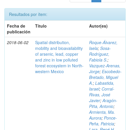
Resultados por ítem:
Fecha de
Título
Autor(es)
publicación
2018-06-02
Spatial distribution,
Roque-Álvarez,
mobility and bioavailability
Isela
;
Sosa-
of arsenic, lead, copper
Rodríguez,
and zinc in low polluted
Fabiola S.
;
forest ecosystem in North-
Vazquez-Arenas,
western Mexico
Jorge
;
Escobedo-
Bretado, Miguel
A.
;
Labastida,
Israel
;
Corral-
Rivas, José
Javier
;
Aragón-
Piña, Antonio
;
Armienta, Ma.
Aurora
;
Ponce-
Peña, Patricia
;
Lara, René H.