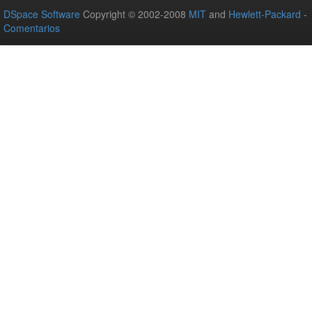
DSpace Software
Copyright © 2002-2008
MIT
and
Hewlett-Packard
-
Comentarios