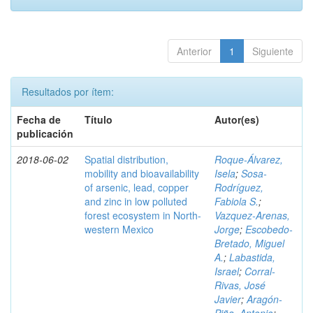
Anterior
1
Siguiente
Resultados por ítem:
Fecha de
Título
Autor(es)
publicación
2018-06-02
Spatial distribution,
Roque-Álvarez,
mobility and bioavailability
Isela
;
Sosa-
of arsenic, lead, copper
Rodríguez,
and zinc in low polluted
Fabiola S.
;
forest ecosystem in North-
Vazquez-Arenas,
western Mexico
Jorge
;
Escobedo-
Bretado, Miguel
A.
;
Labastida,
Israel
;
Corral-
Rivas, José
Javier
;
Aragón-