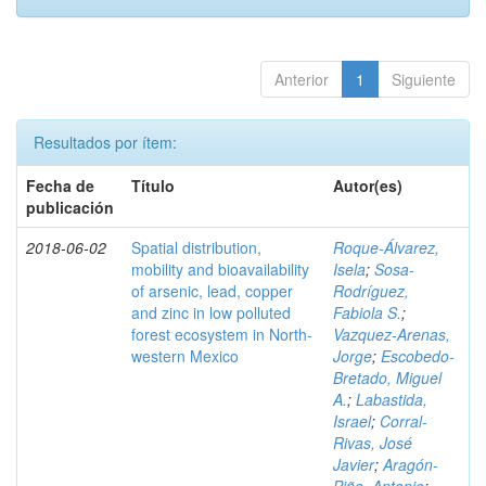
Anterior
1
Siguiente
Resultados por ítem:
Fecha de
Título
Autor(es)
publicación
2018-06-02
Spatial distribution,
Roque-Álvarez,
mobility and bioavailability
Isela
;
Sosa-
of arsenic, lead, copper
Rodríguez,
and zinc in low polluted
Fabiola S.
;
forest ecosystem in North-
Vazquez-Arenas,
western Mexico
Jorge
;
Escobedo-
Bretado, Miguel
A.
;
Labastida,
Israel
;
Corral-
Rivas, José
Javier
;
Aragón-