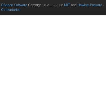
DSpace Software
Copyright © 2002-2008
MIT
and
Hewlett-Packard
-
Comentarios