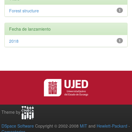
Forest structure
1
Fecha de lanzamiento
2018
1
Theme by
DSpace Software
Copyright © 2002-2008
MIT
and
Hewlett-Packard
-
Comentarios