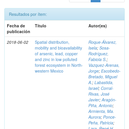
Resultados por ítem:
Fecha de
Título
Autor(es)
publicación
2018-06-02
Spatial distribution,
Roque-Álvarez,
mobility and bioavailability
Isela
;
Sosa-
of arsenic, lead, copper
Rodríguez,
and zinc in low polluted
Fabiola S.
;
forest ecosystem in North-
Vazquez-Arenas,
western Mexico
Jorge
;
Escobedo-
Bretado, Miguel
A.
;
Labastida,
Israel
;
Corral-
Rivas, José
Javier
;
Aragón-
Piña, Antonio
;
Armienta, Ma.
Aurora
;
Ponce-
Peña, Patricia
;
Lara, René H.