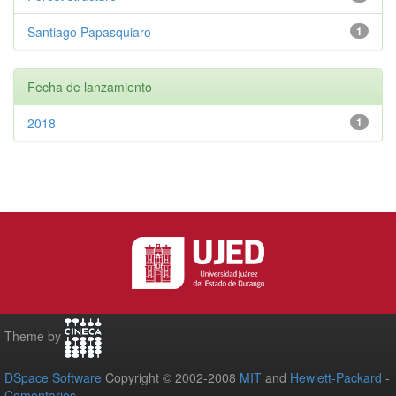
Santiago Papasquiaro
1
Fecha de lanzamiento
2018
1
Theme by
DSpace Software
Copyright © 2002-2008
MIT
and
Hewlett-Packard
-
Comentarios