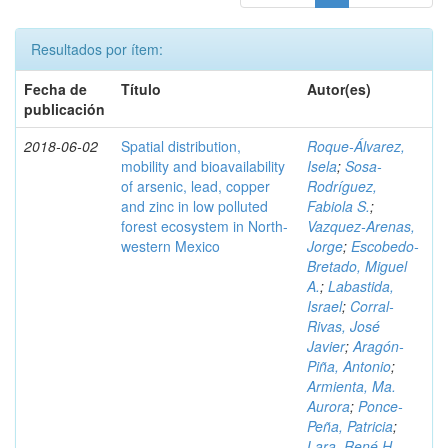
Resultados por ítem:
Fecha de
Título
Autor(es)
publicación
2018-06-02
Spatial distribution,
Roque-Álvarez,
mobility and bioavailability
Isela
;
Sosa-
of arsenic, lead, copper
Rodríguez,
and zinc in low polluted
Fabiola S.
;
forest ecosystem in North-
Vazquez-Arenas,
western Mexico
Jorge
;
Escobedo-
Bretado, Miguel
A.
;
Labastida,
Israel
;
Corral-
Rivas, José
Javier
;
Aragón-
Piña, Antonio
;
Armienta, Ma.
Aurora
;
Ponce-
Peña, Patricia
;
Lara, René H.