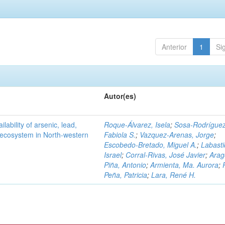
Anterior
1
Si
Autor(es)
ilability of arsenic, lead,
Roque-Álvarez, Isela
;
Sosa-Rodríguez
t ecosystem in North-western
Fabiola S.
;
Vazquez-Arenas, Jorge
;
Escobedo-Bretado, Miguel A.
;
Labasti
Israel
;
Corral-Rivas, José Javier
;
Arag
Piña, Antonio
;
Armienta, Ma. Aurora
;
Peña, Patricia
;
Lara, René H.