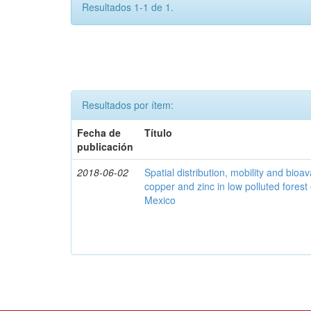
Resultados 1-1 de 1.
Resultados por ítem:
Fecha de
Título
publicación
2018-06-02
Spatial distribution, mobility and bioava
copper and zinc in low polluted fores
Mexico