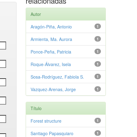
relacionadas
Autor
Aragón-Piña, Antonio
1
Armienta, Ma. Aurora
1
Ponce-Peña, Patricia
1
Roque-Álvarez, Isela
1
Sosa-Rodríguez, Fabiola S.
1
Vazquez-Arenas, Jorge
1
Título
Forest structure
1
Santiago Papasquiaro
1