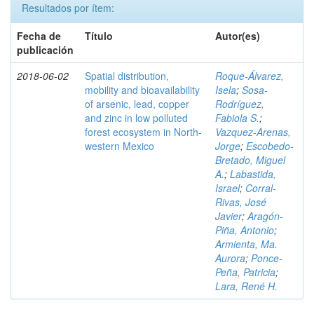
Resultados por ítem:
Fecha de
Título
Autor(es)
publicación
2018-06-02
Spatial distribution,
Roque-Álvarez,
mobility and bioavailability
Isela
;
Sosa-
of arsenic, lead, copper
Rodríguez,
and zinc in low polluted
Fabiola S.
;
forest ecosystem in North-
Vazquez-Arenas,
western Mexico
Jorge
;
Escobedo-
Bretado, Miguel
A.
;
Labastida,
Israel
;
Corral-
Rivas, José
Javier
;
Aragón-
Piña, Antonio
;
Armienta, Ma.
Aurora
;
Ponce-
Peña, Patricia
;
Lara, René H.