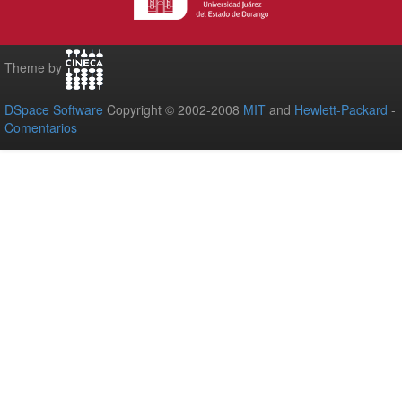
Theme by
DSpace Software
Copyright © 2002-2008
MIT
and
Hewlett-Packard
-
Comentarios