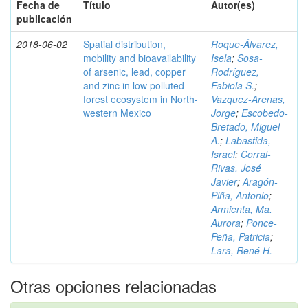
Fecha de
Título
Autor(es)
publicación
2018-06-02
Spatial distribution,
Roque-Álvarez,
mobility and bioavailability
Isela
;
Sosa-
of arsenic, lead, copper
Rodríguez,
and zinc in low polluted
Fabiola S.
;
forest ecosystem in North-
Vazquez-Arenas,
western Mexico
Jorge
;
Escobedo-
Bretado, Miguel
A.
;
Labastida,
Israel
;
Corral-
Rivas, José
Javier
;
Aragón-
Piña, Antonio
;
Armienta, Ma.
Aurora
;
Ponce-
Peña, Patricia
;
Lara, René H.
Otras opciones relacionadas