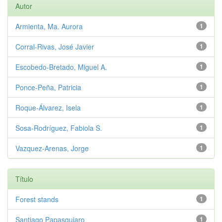
Autor
Armienta, Ma. Aurora
1
Corral-Rivas, José Javier
1
Escobedo-Bretado, Miguel A.
1
Ponce-Peña, Patricia
1
Roque-Álvarez, Isela
1
Sosa-Rodríguez, Fabiola S.
1
Vazquez-Arenas, Jorge
1
Título
Forest stands
1
Santiago Papasquiaro
1