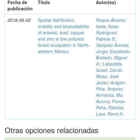
Fecha de
Título
Autor(es)
publicación
2018-06-02
Spatial distribution,
Roque-Álvarez,
mobility and bioavailability
Isela
;
Sosa-
of arsenic, lead, copper
Rodríguez,
and zinc in low polluted
Fabiola S.
;
forest ecosystem in North-
Vazquez-Arenas,
western Mexico
Jorge
;
Escobedo-
Bretado, Miguel
A.
;
Labastida,
Israel
;
Corral-
Rivas, José
Javier
;
Aragón-
Piña, Antonio
;
Armienta, Ma.
Aurora
;
Ponce-
Peña, Patricia
;
Lara, René H.
Otras opciones relacionadas