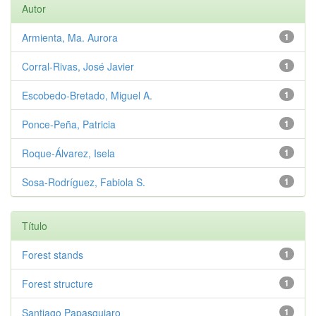
Autor
Armienta, Ma. Aurora
1
Corral-Rivas, José Javier
1
Escobedo-Bretado, Miguel A.
1
Ponce-Peña, Patricia
1
Roque-Álvarez, Isela
1
Sosa-Rodríguez, Fabiola S.
1
Título
Forest stands
1
Forest structure
1
Santiago Papasquiaro
1