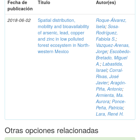
Fecha de
Título
Autor(es)
publicación
2018-06-02
Spatial distribution,
Roque-Álvarez,
mobility and bioavailability
Isela
;
Sosa-
of arsenic, lead, copper
Rodríguez,
and zinc in low polluted
Fabiola S.
;
forest ecosystem in North-
Vazquez-Arenas,
western Mexico
Jorge
;
Escobedo-
Bretado, Miguel
A.
;
Labastida,
Israel
;
Corral-
Rivas, José
Javier
;
Aragón-
Piña, Antonio
;
Armienta, Ma.
Aurora
;
Ponce-
Peña, Patricia
;
Lara, René H.
Otras opciones relacionadas