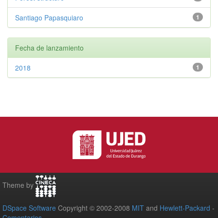
Santiago Papasquiaro
1
Fecha de lanzamiento
2018
1
Theme by
DSpace Software
Copyright © 2002-2008
MIT
and
Hewlett-Packard
-
Comentarios