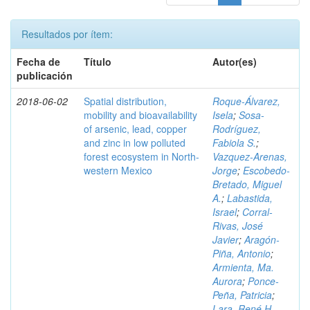
Resultados por ítem:
Fecha de
Título
Autor(es)
publicación
2018-06-02
Spatial distribution,
Roque-Álvarez,
mobility and bioavailability
Isela
;
Sosa-
of arsenic, lead, copper
Rodríguez,
and zinc in low polluted
Fabiola S.
;
forest ecosystem in North-
Vazquez-Arenas,
western Mexico
Jorge
;
Escobedo-
Bretado, Miguel
A.
;
Labastida,
Israel
;
Corral-
Rivas, José
Javier
;
Aragón-
Piña, Antonio
;
Armienta, Ma.
Aurora
;
Ponce-
Peña, Patricia
;
Lara, René H.