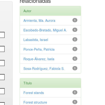
relacionadas
Autor
Armienta, Ma. Aurora
1
Escobedo-Bretado, Miguel A.
1
Labastida, Israel
1
Ponce-Peña, Patricia
1
Roque-Álvarez, Isela
1
Sosa-Rodríguez, Fabiola S.
1
Título
Forest stands
1
Forest structure
1