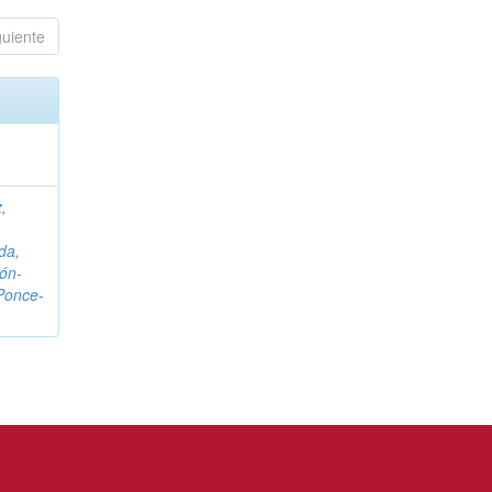
guiente
,
da,
ón-
Ponce-