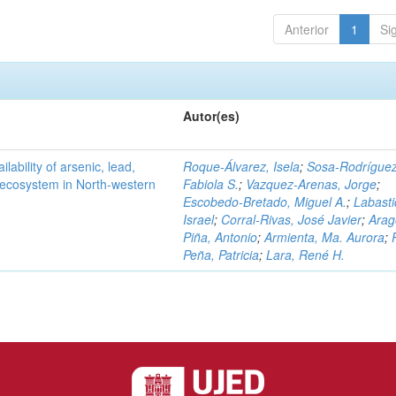
Anterior
1
Si
Autor(es)
ilability of arsenic, lead,
Roque-Álvarez, Isela
;
Sosa-Rodríguez
t ecosystem in North-western
Fabiola S.
;
Vazquez-Arenas, Jorge
;
Escobedo-Bretado, Miguel A.
;
Labasti
Israel
;
Corral-Rivas, José Javier
;
Arag
Piña, Antonio
;
Armienta, Ma. Aurora
;
Peña, Patricia
;
Lara, René H.