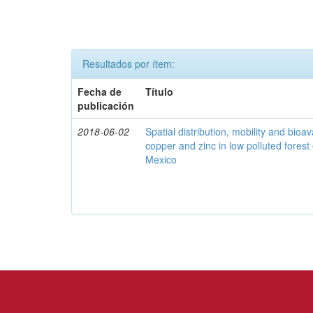
Resultados por ítem:
Fecha de
Título
publicación
2018-06-02
Spatial distribution, mobility and bioava
copper and zinc in low polluted fores
Mexico