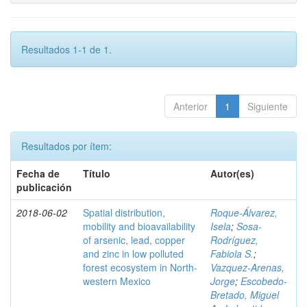
Resultados 1-1 de 1.
Anterior
1
Siguiente
Resultados por ítem:
Fecha de
Título
Autor(es)
publicación
2018-06-02
Spatial distribution,
Roque-Álvarez,
mobility and bioavailability
Isela
;
Sosa-
of arsenic, lead, copper
Rodríguez,
and zinc in low polluted
Fabiola S.
;
forest ecosystem in North-
Vazquez-Arenas,
western Mexico
Jorge
;
Escobedo-
Bretado, Miguel