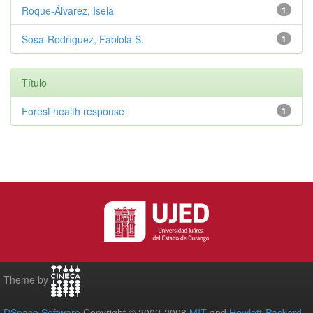
Roque-Álvarez, Isela
1
Sosa-Rodríguez, Fabiola S.
1
Título
Forest health response
1
Theme by
DSpace Software
Copyright © 2002-2008
MIT
and
Hewlett-Packard
-