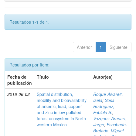
Resultados 1-1 de 1.
Anterior
1
Siguiente
Resultados por ítem:
Fecha de
Título
Autor(es)
publicación
2018-06-02
Spatial distribution,
Roque-Álvarez,
mobility and bioavailability
Isela
;
Sosa-
of arsenic, lead, copper
Rodríguez,
and zinc in low polluted
Fabiola S.
;
forest ecosystem in North-
Vazquez-Arenas,
western Mexico
Jorge
;
Escobedo-
Bretado, Miguel