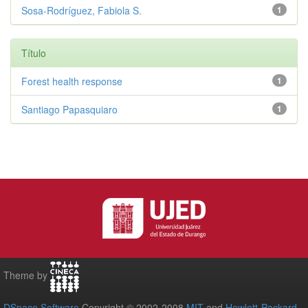
Sosa-Rodríguez, Fabiola S.
1
Título
Forest health response
1
Santiago Papasquiaro
1
Theme by
DSpace Software
Copyright © 2002-2008
MIT
and
Hewlett-Packard
-