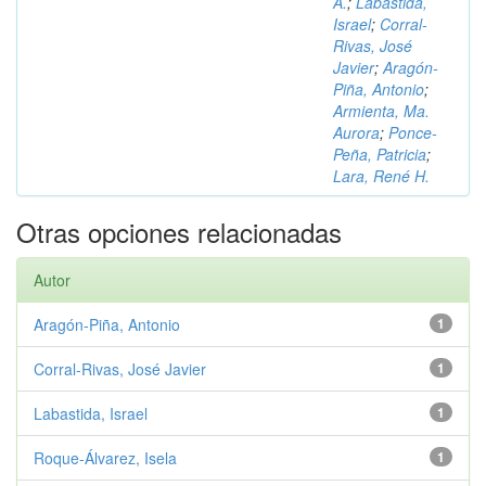
A.
;
Labastida,
Israel
;
Corral-
Rivas, José
Javier
;
Aragón-
Piña, Antonio
;
Armienta, Ma.
Aurora
;
Ponce-
Peña, Patricia
;
Lara, René H.
Otras opciones relacionadas
Autor
Aragón-Piña, Antonio
1
Corral-Rivas, José Javier
1
Labastida, Israel
1
Roque-Álvarez, Isela
1