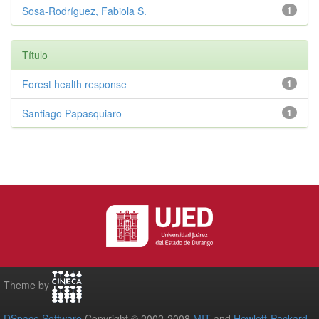
Sosa-Rodríguez, Fabiola S.
1
Título
Forest health response
1
Santiago Papasquiaro
1
Theme by
DSpace Software
Copyright © 2002-2008
MIT
and
Hewlett-Packard
-