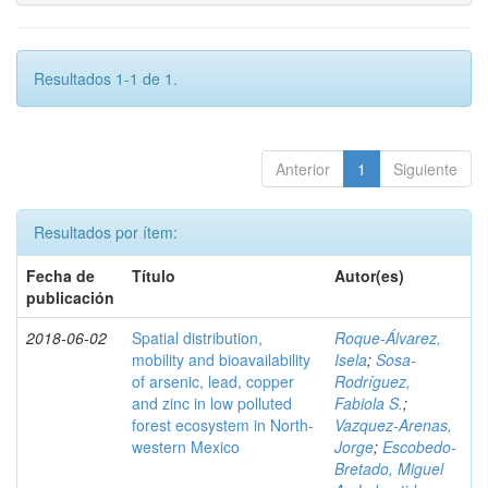
Resultados 1-1 de 1.
Anterior
1
Siguiente
Resultados por ítem:
Fecha de
Título
Autor(es)
publicación
2018-06-02
Spatial distribution,
Roque-Álvarez,
mobility and bioavailability
Isela
;
Sosa-
of arsenic, lead, copper
Rodríguez,
and zinc in low polluted
Fabiola S.
;
forest ecosystem in North-
Vazquez-Arenas,
western Mexico
Jorge
;
Escobedo-
Bretado, Miguel