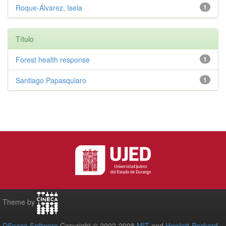
Roque-Álvarez, Isela
1
Título
Forest health response
1
Santiago Papasquiaro
1
Theme by
DSpace Software
Copyright © 2002-2008
MIT
and
Hewlett-Packard
-