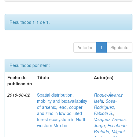
Resultados 1-1 de 1.
Anterior
1
Siguiente
Resultados por ítem:
Fecha de
Título
Autor(es)
publicación
2018-06-02
Spatial distribution,
Roque-Álvarez,
mobility and bioavailability
Isela
;
Sosa-
of arsenic, lead, copper
Rodríguez,
and zinc in low polluted
Fabiola S.
;
forest ecosystem in North-
Vazquez-Arenas,
western Mexico
Jorge
;
Escobedo-
Bretado, Miguel